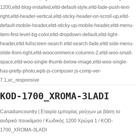
1200,eltd-blog-installed,eltd-default-style,eltd-fade-push-text-
right,eltd-header-vertical,eltd-sticky-header-on-scroll-up,eltd-
default-mobile-header,eltd-sticky-up-mobile-header,eltd-menu-
item-first-level-bg-color,eltd-dropdown-default,eltd-light-
header,eltd-fullscreen-search eltd-search-fade,eltd-side-menu-
slide-from-right,eltd-woocommerce-columns-2,eltd-woo-small-
space,eltd-woo-single-thumb-below-image,eltd-woo-single-
has-pretty-photo,wpb-js-composer js-comp-ver-
7.1,vc_responsive
KOD-1700_XROMA-3LADI
Canadiancountry | Εταιρία εμπορίας ρούχων με βάση το
ανδρικό πουκάμισο
/
Κωδικός 1200 Χρώμα 1
/
KOD-
1700_XROMA-3LADI