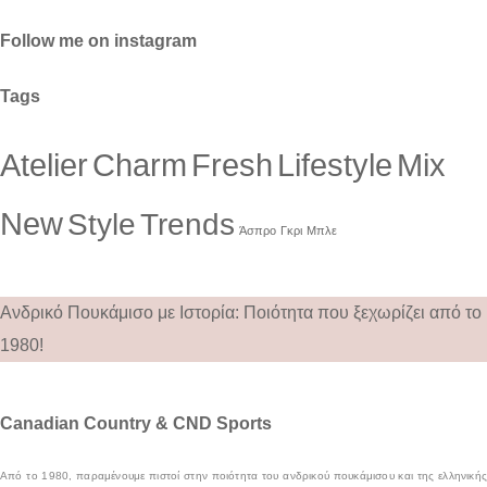
Follow me on instagram
Tags
Atelier
Charm
Fresh
Lifestyle
Mix
New
Style
Trends
Άσπρο
Γκρι
Μπλε
Ανδρικό Πουκάμισο με Ιστορία: Ποιότητα που ξεχωρίζει από το
1980!
Canadian Country & CND Sports
Από το 1980, παραμένουμε πιστοί στην ποιότητα του ανδρικού πουκάμισου και της ελληνικής