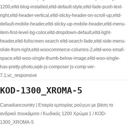
1200,eltd-blog-installed,eltd-default-style,eltd-fade-push-text-
right,eltd-header-vertical,eltd-sticky-header-on-scroll-up,eltd-
default-mobile-header,eltd-sticky-up-mobile-header,eltd-menu-
item-first-level-bg-color,eltd-dropdown-default,eltd-light-
header,eltd-fullscreen-search eltd-search-fade,eltd-side-menu-
slide-from-right,eltd-woocommerce-columns-2,eltd-woo-small-
space,eltd-woo-single-thumb-below-image,eltd-woo-single-
has-pretty-photo,wpb-js-composer js-comp-ver-
7.1,vc_responsive
KOD-1300_XROMA-5
Canadiancountry | Εταιρία εμπορίας ρούχων με βάση το
ανδρικό πουκάμισο
/
Κωδικός 1200 Χρώμα 1
/
KOD-
1300_XROMA-5