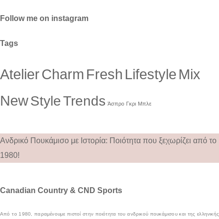
Follow me on instagram
Tags
Atelier
Charm
Fresh
Lifestyle
Mix
New
Style
Trends
Άσπρο
Γκρι
Μπλε
Ανδρικό Πουκάμισο με Ιστορία: Ποιότητα που ξεχωρίζει από το
1980!
Canadian Country & CND Sports
Από το 1980, παραμένουμε πιστοί στην ποιότητα του ανδρικού πουκάμισου και της ελληνικής