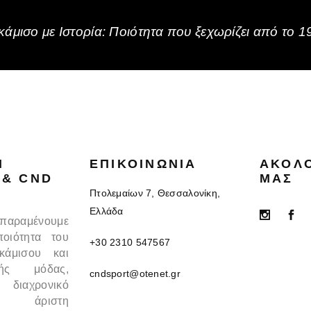
άμισο με Ιστορία: Ποιότητα που ξεχωρίζει από το 1
N
ΕΠΙΚΟΙΝΩΝΊΑ
ΑΚΟΛ
 & CND
ΜΑΣ
Πτολεμαίων 7, Θεσσαλονίκη,
Ελλάδα
 παραμένουμε
ποιότητα του
+30 2310 547567
κάμισου και
κής μόδας,
cndsport@otenet.gr
 διαχρονικό
 άριστη