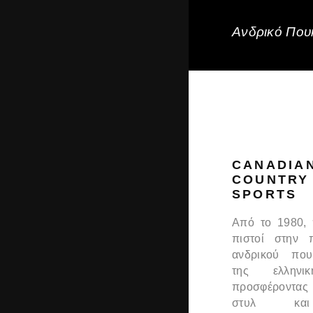
Ανδρικό Πουκ
CANADIA
COUNTRY
SPORTS
Από το 1980,
πιστοί στην 
ανδρικού που
της ελληνι
προσφέροντας
στυλ και