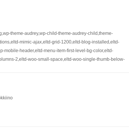
eg,wp-theme-audrey,wp-child-theme-audrey-child,theme-
ons,eltd-mimic-ajax,eltd-grid-1200,eltd-blog-installed,eltd-
up-mobile-header,eltd-menu-item-first-level-bg-color,eltd-
-columns-2,eltd-woo-small-space,eltd-woo-single-thumb-below-
kiino