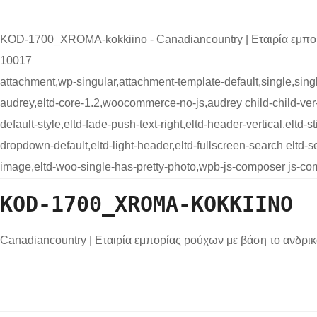
KOD-1700_XROMA-kokkiino - Canadiancountry | Εταιρία εμπο
10017
attachment,wp-singular,attachment-template-default,single,si
audrey,eltd-core-1.2,woocommerce-no-js,audrey child-child-ver-1
default-style,eltd-fade-push-text-right,eltd-header-vertical,eltd-
dropdown-default,eltd-light-header,eltd-fullscreen-search elt
image,eltd-woo-single-has-pretty-photo,wpb-js-composer js-co
KOD-1700_XROMA-KOKKIINO
Canadiancountry | Εταιρία εμπορίας ρούχων με βάση το ανδρι