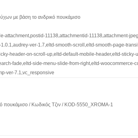
ύχων με βάση το ανδρικό πουκάμισο
ngle-attachment,postid-11138,attachmentid-11138,attachment-jp
.0.1,audrey-ver-1.7,eltd-smooth-scroll,eltd-smooth-page-transiti
sticky-header-on-scroll-up,eltd-default-mobile-header,eltd-sticky-
d-search-fade,eltd-side-menu-slide-from-right,eltd-woocommerce
mp-ver-7.1,vc_responsive
κό πουκάμισο
/
Κωδικός Τζιν
/
KOD-5550_XROMA-1