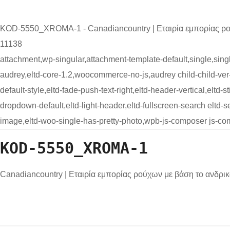
KOD-5550_XROMA-1 - Canadiancountry | Εταιρία εμπορίας ρο
11138
attachment,wp-singular,attachment-template-default,single,si
audrey,eltd-core-1.2,woocommerce-no-js,audrey child-child-ver-1
default-style,eltd-fade-push-text-right,eltd-header-vertical,eltd-
dropdown-default,eltd-light-header,eltd-fullscreen-search elt
image,eltd-woo-single-has-pretty-photo,wpb-js-composer js-co
KOD-5550_XROMA-1
Canadiancountry | Εταιρία εμπορίας ρούχων με βάση το ανδρι