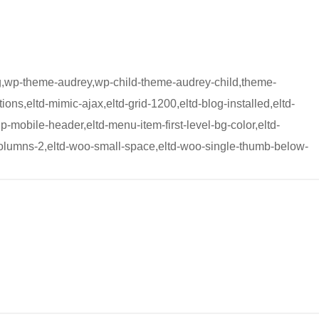
eg,wp-theme-audrey,wp-child-theme-audrey-child,theme-
ons,eltd-mimic-ajax,eltd-grid-1200,eltd-blog-installed,eltd-
up-mobile-header,eltd-menu-item-first-level-bg-color,eltd-
-columns-2,eltd-woo-small-space,eltd-woo-single-thumb-below-