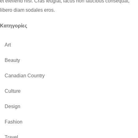
et eleifend nisi. Cras feugiat, lacus non faucibus consequat,
libero diam sodales eros.
Kατηγορίες
Art
Beauty
Canadian Country
Culture
Design
Fashion
Travel