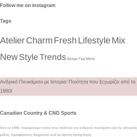
Follow me on instagram
Tags
Atelier
Charm
Fresh
Lifestyle
Mix
New
Style
Trends
Άσπρο
Γκρι
Μπλε
Ανδρικό Πουκάμισο με Ιστορία: Ποιότητα που ξεχωρίζει από το
1980!
Canadian Country & CND Sports
Από το 1980, παραμένουμε πιστοί στην ποιότητα του ανδρικού πουκάμισου και της ελληνικής
μόδας, προσφέροντας διαχρονικό στυλ και άριστη εξυπηρέτηση.