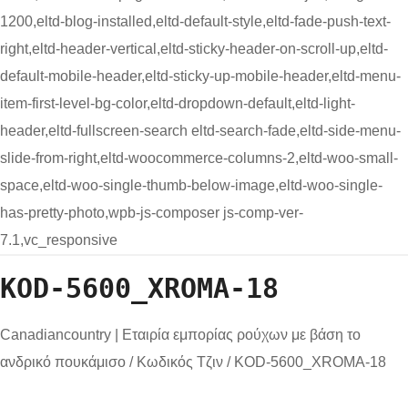
1200,eltd-blog-installed,eltd-default-style,eltd-fade-push-text-
right,eltd-header-vertical,eltd-sticky-header-on-scroll-up,eltd-
default-mobile-header,eltd-sticky-up-mobile-header,eltd-menu-
item-first-level-bg-color,eltd-dropdown-default,eltd-light-
header,eltd-fullscreen-search eltd-search-fade,eltd-side-menu-
slide-from-right,eltd-woocommerce-columns-2,eltd-woo-small-
space,eltd-woo-single-thumb-below-image,eltd-woo-single-
has-pretty-photo,wpb-js-composer js-comp-ver-
7.1,vc_responsive
KOD-5600_XROMA-18
Canadiancountry | Εταιρία εμπορίας ρούχων με βάση το
ανδρικό πουκάμισο
/
Κωδικός Τζιν
/
KOD-5600_XROMA-18