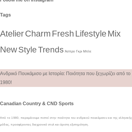
Tags
Atelier
Charm
Fresh
Lifestyle
Mix
New
Style
Trends
Άσπρο
Γκρι
Μπλε
Ανδρικό Πουκάμισο με Ιστορία: Ποιότητα που ξεχωρίζει από το
1980!
Canadian Country & CND Sports
Από το 1980, παραμένουμε πιστοί στην ποιότητα του ανδρικού πουκάμισου και της ελληνικής
μόδας, προσφέροντας διαχρονικό στυλ και άριστη εξυπηρέτηση.