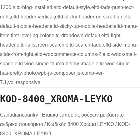
1200,eltd-blog-installed,eltd-default-style,eltd-fade-push-text-
right,eltd-header-vertical,eltd-sticky-header-on-scroll-up,eltd-
default-mobile-header,eltd-sticky-up-mobile-header,eltd-menu-
item-first-level-bg-color,eltd-dropdown-default,eltd-light-
header,eltd-fullscreen-search eltd-search-fade,eltd-side-menu-
slide-from-right,eltd-woocommerce-columns-2,eltd-woo-small-
space,eltd-woo-single-thumb-below-image,eltd-woo-single-
has-pretty-photo,wpb-js-composer js-comp-ver-
7.1,vc_responsive
KOD-8400_XROMA-LEYKO
Canadiancountry | Εταιρία εμπορίας ρούχων με βάση το
ανδρικό πουκάμισο
/
Κωδικός 8400 Χρώμα LEYKO
/
KOD-
8400_XROMA-LEYKO