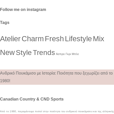
Follow me on instagram
Tags
Atelier
Charm
Fresh
Lifestyle
Mix
New
Style
Trends
Άσπρο
Γκρι
Μπλε
Ανδρικό Πουκάμισο με Ιστορία: Ποιότητα που ξεχωρίζει από το
1980!
Canadian Country & CND Sports
Από το 1980, παραμένουμε πιστοί στην ποιότητα του ανδρικού πουκάμισου και της ελληνικής