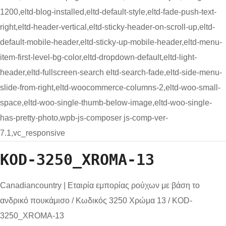
1200,eltd-blog-installed,eltd-default-style,eltd-fade-push-text-
right,eltd-header-vertical,eltd-sticky-header-on-scroll-up,eltd-
default-mobile-header,eltd-sticky-up-mobile-header,eltd-menu-
item-first-level-bg-color,eltd-dropdown-default,eltd-light-
header,eltd-fullscreen-search eltd-search-fade,eltd-side-menu-
slide-from-right,eltd-woocommerce-columns-2,eltd-woo-small-
space,eltd-woo-single-thumb-below-image,eltd-woo-single-
has-pretty-photo,wpb-js-composer js-comp-ver-
7.1,vc_responsive
KOD-3250_XROMA-13
Canadiancountry | Εταιρία εμπορίας ρούχων με βάση το
ανδρικό πουκάμισο
/
Κωδικός 3250 Χρώμα 13
/
KOD-
3250_XROMA-13