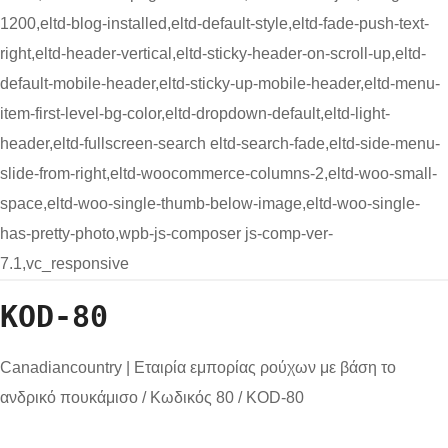
1200,eltd-blog-installed,eltd-default-style,eltd-fade-push-text-
right,eltd-header-vertical,eltd-sticky-header-on-scroll-up,eltd-
default-mobile-header,eltd-sticky-up-mobile-header,eltd-menu-
item-first-level-bg-color,eltd-dropdown-default,eltd-light-
header,eltd-fullscreen-search eltd-search-fade,eltd-side-menu-
slide-from-right,eltd-woocommerce-columns-2,eltd-woo-small-
space,eltd-woo-single-thumb-below-image,eltd-woo-single-
has-pretty-photo,wpb-js-composer js-comp-ver-
7.1,vc_responsive
KOD-80
Canadiancountry | Εταιρία εμπορίας ρούχων με βάση το
ανδρικό πουκάμισο
/
Κωδικός 80
/
KOD-80