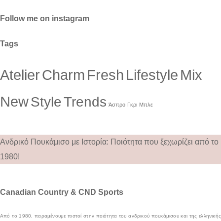
Follow me on instagram
Tags
Atelier
Charm
Fresh
Lifestyle
Mix
New
Style
Trends
Άσπρο
Γκρι
Μπλε
Ανδρικό Πουκάμισο με Ιστορία: Ποιότητα που ξεχωρίζει από το
1980!
Canadian Country & CND Sports
Από το 1980, παραμένουμε πιστοί στην ποιότητα του ανδρικού πουκάμισου και της ελληνικής