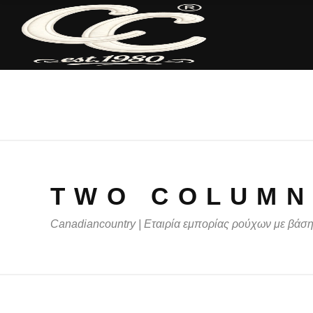
ΑΡΧΙΚΉ
Α
TWO COLUMN
Canadiancountry | Εταιρία εμπορίας ρούχων με βάσ