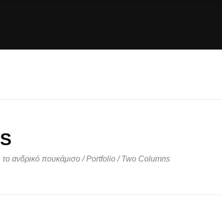
ΝΔΡΙΚΉ ΜΌΔΑ
ΣΧΕΤΙΚΆ ΜΕ ΕΜΆΣ
ΣΥΝ
S
η το ανδρικό πουκάμισο
/
Portfolio
/
Two Columns