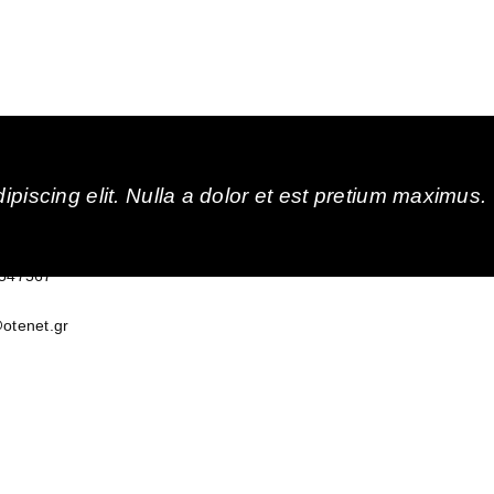
ΟΙΝΩΝΊΑ
ΑΚΟΛΟΥΘΉΣΤΕ Μ
piscing elit. Nulla a dolor et est pretium maximus.
ν 7, Θεσσαλονίκη, Ελλάδα
 547567
otenet.gr