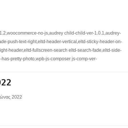
1.2,woocommerce-no-js,audrey child-child-ver-1.0.1,audrey-
ade-push-text-right,eltd-header-vertical,eltd-sticky-header-on-
ight-header,eltd-fullscreen-search eltd-search-fade,eltd-side-
-has-pretty-photo,wpb-js-composer js-comp-ver-
022
μώνας 2022