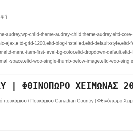
αμμή
e-audrey,wp-child-theme-audrey-child,theme-audrey,eltd-core-
-ajax,eltd-grid-1200,eltd-blog-installed,eltd-default-style,eltd-f
,eltd-menu-item-first-level-bg-color,eltd-dropdown-default,eltd-l
mall-space,eltd-woo-single-thumb-below-image,eltd-woo-single
RY | ΦΘΙΝΌΠΩΡΟ ΧΕΙΜΏΝΑΣ 2
κό πουκάμισο
/
Πουκάμισο Canadian Country | Φθινόπωρο Χει