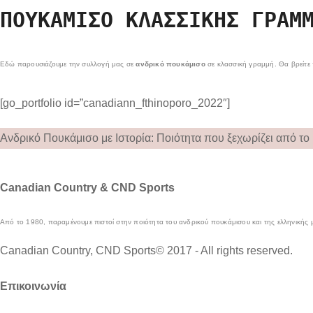
ΠΟΥΚΆΜΙΣΟ ΚΛΑΣΣΙΚΉΣ ΓΡΑΜ
Εδώ παρουσιάζουμε την συλλογή μας σε
ανδρικό πουκάμισο
σε κλασσική γραμμή. Θα βρείτε 
[go_portfolio id=”canadiann_fthinoporo_2022″]
Ανδρικό Πουκάμισο με Ιστορία: Ποιότητα που ξεχωρίζει από το
Canadian Country & CND Sports
Από το 1980, παραμένουμε πιστοί στην ποιότητα του ανδρικού πουκάμισου και της ελληνικής 
Canadian Country, CND Sports© 2017 - All rights reserved.
Επικοινωνία