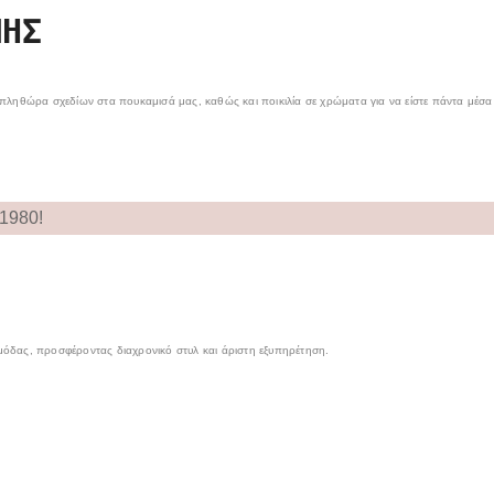
ΜΉΣ
πληθώρα σχεδίων στα πουκαμισά μας, καθώς και ποικιλία σε χρώματα για να είστε πάντα μέσα
 1980!
μόδας, προσφέροντας διαχρονικό στυλ και άριστη εξυπηρέτηση.