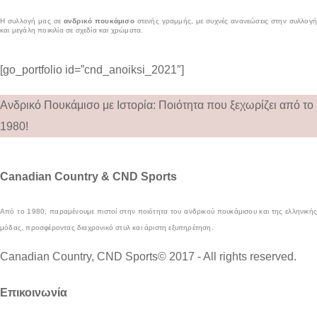
Η συλλογή μας σε
ανδρικό πουκάμισο
στενής γραμμής, με συχνές ανανεώσεις στην συλλογή
και μεγάλη ποικιλία σε σχεδία και χρώματα.
[go_portfolio id=”cnd_anoiksi_2021″]
Ανδρικό Πουκάμισο με Ιστορία: Ποιότητα που ξεχωρίζει από το
1980!
Canadian Country & CND Sports
Από το 1980, παραμένουμε πιστοί στην ποιότητα του ανδρικού πουκάμισου και της ελληνικής
μόδας, προσφέροντας διαχρονικό στυλ και άριστη εξυπηρέτηση.
Canadian Country, CND Sports© 2017 - All rights reserved.
Επικοινωνία