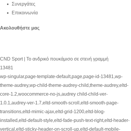
Συνεργάτες
Επικοινωνία
Ακολουθήστε μας
CND Sport | To ανδρικό πουκάμισο σε στενή γραμμή
13481
wp-singular,page-template-default,page,page-id-13481,wp-
theme-audrey,wp-child-theme-audrey-child,theme-audrey,eltd-
core-1.2,woocommerce-no-js,audrey child-child-ver-
1.0.1,audrey-ver-1.7,eltd-smooth-scroll,eltd-smooth-page-
transitions,eltd-mimic-ajax,eltd-grid-1200,eltd-blog-
installed,eltd-default-style,eltd-fade-push-text-right,eltd-header-
vertical,eltd-sticky-header-on-scroll-up,eltd-default-mobile-