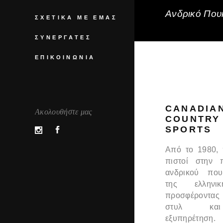
Ανδρικό Πουκ
ΣΧΕΤΙΚΆ ΜΕ ΕΜΆΣ
ΣΥΝΕΡΓΆΤΕΣ
ΕΠΙΚΟΙΝΩΝΊΑ
CANADIA
Ακολουθήστε μας
COUNTRY
SPORTS
Από το 1980,
πιστοί στην 
ανδρικού που
της ελληνι
προσφέροντας
στυλ και
εξυπηρέτηση.