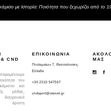
άμισο με Ιστορία: Ποιότητα που ξεχωρίζει από το 1
N
ΕΠΙΚΟΙΝΩΝΊΑ
ΑΚΟΛ
 & CND
ΜΑΣ
Πτολεμαίων 7, Θεσσαλονίκη,
Ελλάδα
 παραμένουμε
ποιότητα του
+30 2310 547567
κάμισου και
κής μόδας,
cndsport@otenet.gr
 διαχρονικό
 άριστη