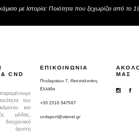
άμισο με Ιστορία: Ποιότητα που ξεχωρίζει από το 1
N
ΕΠΙΚΟΙΝΩΝΊΑ
ΑΚΟΛ
 & CND
ΜΑΣ
Πτολεμαίων 7, Θεσσαλονίκη,
Ελλάδα
 παραμένουμε
ποιότητα του
+30 2310 547567
κάμισου και
κής μόδας,
cndsport@otenet.gr
 διαχρονικό
 άριστη