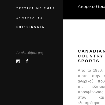
Ανδρικό Πουκ
ΣΧΕΤΙΚΆ ΜΕ ΕΜΆΣ
ΣΥΝΕΡΓΆΤΕΣ
ΕΠΙΚΟΙΝΩΝΊΑ
CANADIA
Ακολουθήστε μας
COUNTRY
SPORTS
Από το 1980,
πιστοί στην 
ανδρικού που
της ελληνι
προσφέροντας
στυλ και
εξυπηρέτηση.