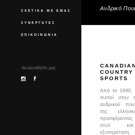
Ανδρικό Πουκ
ΣΧΕΤΙΚΆ ΜΕ ΕΜΆΣ
ΣΥΝΕΡΓΆΤΕΣ
ΕΠΙΚΟΙΝΩΝΊΑ
CANADIA
Ακολουθήστε μας
COUNTRY
SPORTS
Από το 1980,
πιστοί στην 
ανδρικού που
της ελληνι
προσφέροντας
στυλ και
εξυπηρέτηση.