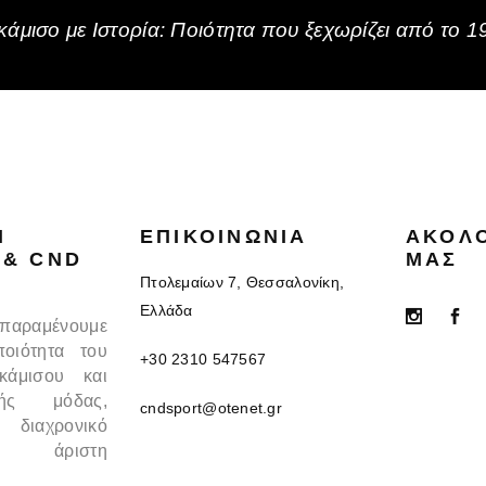
άμισο με Ιστορία: Ποιότητα που ξεχωρίζει από το 1
N
ΕΠΙΚΟΙΝΩΝΊΑ
ΑΚΟΛ
 & CND
ΜΑΣ
Πτολεμαίων 7, Θεσσαλονίκη,
Ελλάδα
 παραμένουμε
ποιότητα του
+30 2310 547567
κάμισου και
κής μόδας,
cndsport@otenet.gr
 διαχρονικό
 άριστη