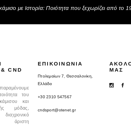
άμισο με Ιστορία: Ποιότητα που ξεχωρίζει από το 1
N
ΕΠΙΚΟΙΝΩΝΊΑ
ΑΚΟΛ
 & CND
ΜΑΣ
Πτολεμαίων 7, Θεσσαλονίκη,
Ελλάδα
 παραμένουμε
ποιότητα του
+30 2310 547567
κάμισου και
κής μόδας,
cndsport@otenet.gr
 διαχρονικό
 άριστη