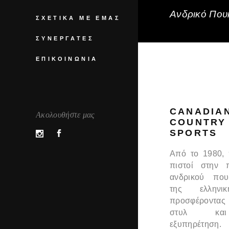
Ανδρικό Πουκ
ΣΧΕΤΙΚΆ ΜΕ ΕΜΆΣ
ΣΥΝΕΡΓΆΤΕΣ
ΕΠΙΚΟΙΝΩΝΊΑ
CANADIA
Ακολουθήστε μας
COUNTRY
SPORTS
Από το 1980,
πιστοί στην 
ανδρικού που
της ελληνι
προσφέροντας
στυλ και
εξυπηρέτηση.