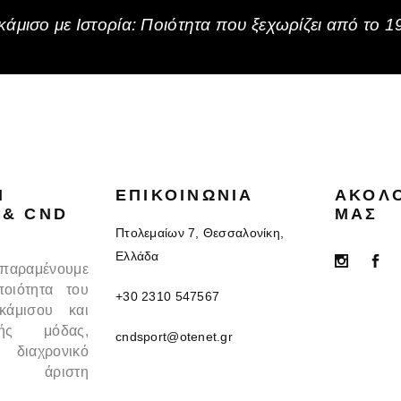
άμισο με Ιστορία: Ποιότητα που ξεχωρίζει από το 1
N
ΕΠΙΚΟΙΝΩΝΊΑ
ΑΚΟΛ
 & CND
ΜΑΣ
Πτολεμαίων 7, Θεσσαλονίκη,
Ελλάδα
 παραμένουμε
ποιότητα του
+30 2310 547567
κάμισου και
κής μόδας,
cndsport@otenet.gr
 διαχρονικό
 άριστη