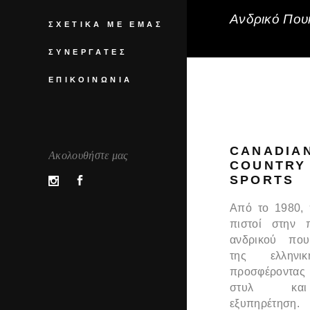
Ανδρικό Πουκ
ΣΧΕΤΙΚΆ ΜΕ ΕΜΆΣ
ΣΥΝΕΡΓΆΤΕΣ
ΕΠΙΚΟΙΝΩΝΊΑ
CANADIA
Ακολουθήστε μας
COUNTRY
SPORTS
Από το 1980,
πιστοί στην 
ανδρικού που
της ελληνι
προσφέροντας
στυλ και
εξυπηρέτηση.