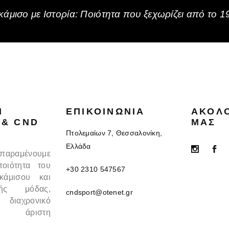
άμισο με Ιστορία: Ποιότητα που ξεχωρίζει από το 1
N
ΕΠΙΚΟΙΝΩΝΊΑ
ΑΚΟΛ
 & CND
ΜΑΣ
Πτολεμαίων 7, Θεσσαλονίκη,
Ελλάδα
 παραμένουμε
ποιότητα του
+30 2310 547567
κάμισου και
κής μόδας,
cndsport@otenet.gr
 διαχρονικό
 άριστη