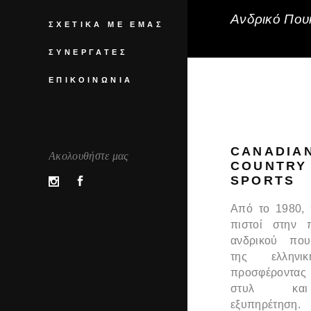
Ανδρικό Πουκ
ΣΧΕΤΙΚΆ ΜΕ ΕΜΆΣ
ΣΥΝΕΡΓΆΤΕΣ
ΕΠΙΚΟΙΝΩΝΊΑ
CANADIA
Ακολουθήστε μας
COUNTRY
SPORTS
Από το 1980,
πιστοί στην 
ανδρικού που
της ελληνι
προσφέροντας
στυλ και
εξυπηρέτηση.