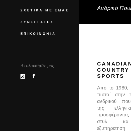
Ανδρικό Πουκ
ΣΧΕΤΙΚΆ ΜΕ ΕΜΆΣ
ΣΥΝΕΡΓΆΤΕΣ
ΕΠΙΚΟΙΝΩΝΊΑ
CANADIA
Ακολουθήστε μας
COUNTRY
SPORTS
Από το 1980,
πιστοί στην 
ανδρικού που
της ελληνι
προσφέροντας
στυλ και
εξυπηρέτηση.