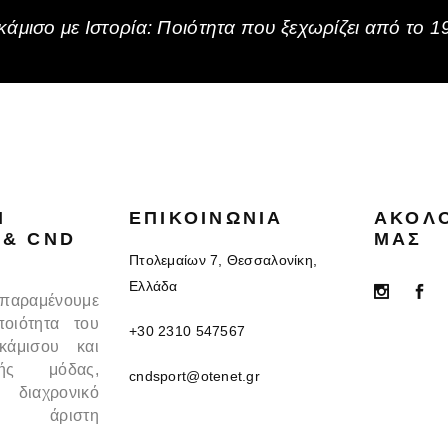
άμισο με Ιστορία: Ποιότητα που ξεχωρίζει από το 1
N
ΕΠΙΚΟΙΝΩΝΊΑ
ΑΚΟΛ
 & CND
ΜΑΣ
Πτολεμαίων 7, Θεσσαλονίκη,
Ελλάδα
 παραμένουμε
ποιότητα του
+30 2310 547567
κάμισου και
κής μόδας,
cndsport@otenet.gr
 διαχρονικό
 άριστη