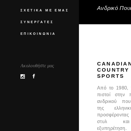
Ανδρικό Πουκ
ΣΧΕΤΙΚΆ ΜΕ ΕΜΆΣ
ΣΥΝΕΡΓΆΤΕΣ
ΕΠΙΚΟΙΝΩΝΊΑ
CANADIA
Ακολουθήστε μας
COUNTRY
SPORTS
Από το 1980,
πιστοί στην 
ανδρικού που
της ελληνι
προσφέροντας
στυλ και
εξυπηρέτηση.