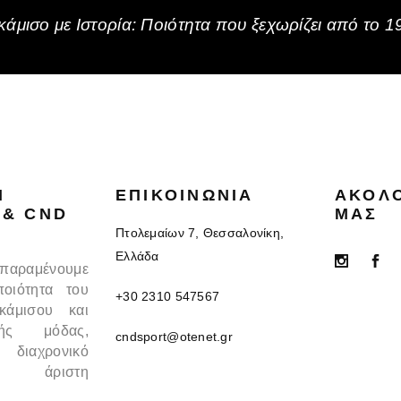
άμισο με Ιστορία: Ποιότητα που ξεχωρίζει από το 1
N
ΕΠΙΚΟΙΝΩΝΊΑ
ΑΚΟΛ
 & CND
ΜΑΣ
Πτολεμαίων 7, Θεσσαλονίκη,
Ελλάδα
 παραμένουμε
ποιότητα του
+30 2310 547567
κάμισου και
κής μόδας,
cndsport@otenet.gr
 διαχρονικό
 άριστη