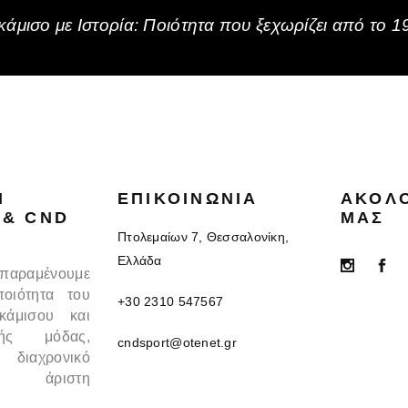
άμισο με Ιστορία: Ποιότητα που ξεχωρίζει από το 1
N
ΕΠΙΚΟΙΝΩΝΊΑ
ΑΚΟΛ
 & CND
ΜΑΣ
Πτολεμαίων 7, Θεσσαλονίκη,
Ελλάδα
 παραμένουμε
ποιότητα του
+30 2310 547567
κάμισου και
κής μόδας,
cndsport@otenet.gr
 διαχρονικό
 άριστη