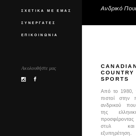
Ανδρικό Πουκ
ΣΧΕΤΙΚΆ ΜΕ ΕΜΆΣ
ΣΥΝΕΡΓΆΤΕΣ
ΕΠΙΚΟΙΝΩΝΊΑ
CANADIA
Ακολουθήστε μας
COUNTRY
SPORTS
Από το 1980,
πιστοί στην 
ανδρικού που
της ελληνι
προσφέροντας
στυλ και
εξυπηρέτηση.