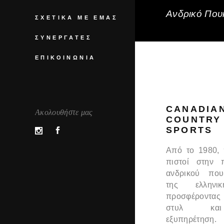
Ανδρικό Πουκ
ΣΧΕΤΙΚΆ ΜΕ ΕΜΆΣ
ΣΥΝΕΡΓΆΤΕΣ
ΕΠΙΚΟΙΝΩΝΊΑ
CANADIA
Ακολουθήστε μας
COUNTRY
SPORTS
Από το 1980,
πιστοί στην 
ανδρικού που
της ελληνι
προσφέροντας
στυλ και
εξυπηρέτηση.