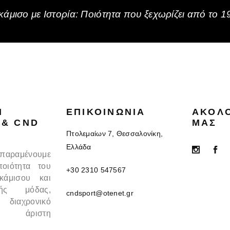
άμισο με Ιστορία: Ποιότητα που ξεχωρίζει από το 1
N
ΕΠΙΚΟΙΝΩΝΊΑ
ΑΚΟΛ
 & CND
ΜΑΣ
Πτολεμαίων 7, Θεσσαλονίκη,
Ελλάδα
 παραμένουμε
ποιότητα του
+30 2310 547567
κάμισου και
κής μόδας,
cndsport@otenet.gr
 διαχρονικό
 άριστη