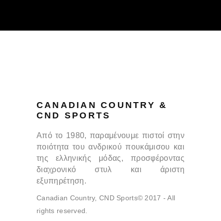
CANADIAN COUNTRY &
CND SPORTS
Από το 1980, παραμένουμε πιστοί στην
ποιότητα του ανδρικού πουκάμισου και
της ελληνικής μόδας, προσφέροντας
διαχρονικό στυλ και άριστη
εξυπηρέτηση.
Canadian Country, CND Sports© 2017 - All
rights reserved.