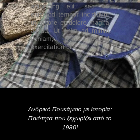
adipiscing elit, sed do
eiusmod tempor incididunt
ut labore et dolore magna
aliqua. Ut enim ad minim
veniam, quis nostrud
exercitation ulla.
Ανδρικό Πουκάμισο με Ιστορία:
Ποιότητα που ξεχωρίζει από το
1980!