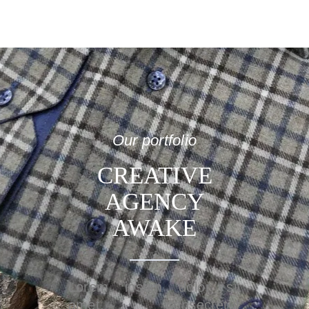
Our portfolio
CREATIVE
AGENCY
AWAKE
Lorem ipsum dolor sit
amet, consectetur