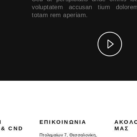
voluptatem accusan tium dolorem
totam rem aperiam.
N
ΕΠΙΚΟΙΝΩΝΊΑ
ΑΚΟΛ
 & CND
ΜΑΣ
Πτολεμαίων 7, Θεσσαλονίκη,