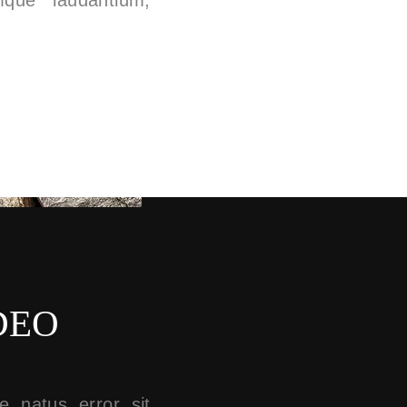
que laudantium,
DEO
e natus error sit