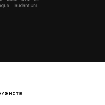
que laudantium,
ΟΥΘΉΣΤΕ