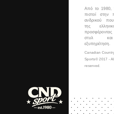
Από το 1980,
πιστοί στην 
ανδρικού που
της ελληνι
προσφέροντας
στυλ και
εξυπηρέτηση.
Canadian Countr
Sports© 2017 - All
reserved.