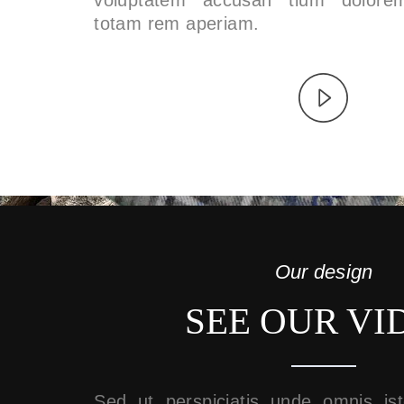
voluptatem accusan tium dolorem
totam rem aperiam.
Our design
SEE OUR VI
Sed ut perspiciatis unde omnis ist