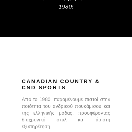
1980!
CANADIAN COUNTRY &
CND SPORTS
Από το 1980, παραμένουμε πιστοί στην
ποιότητα του ανδρικού πουκάμισου και
της ελληνικής μόδας, προσφέροντας
διαχρονικό στυλ και άριστη
εξυπηρέτηση.