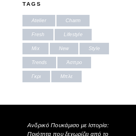
TAGS
Atelier
Charm
Fresh
Lifestyle
Mix
New
Style
Trends
Άσπρο
Γκρι
Μπλε
Ανδρικό Πουκάμισο με Ιστορία:
Ποιότητα που ξεχωρίζει από το