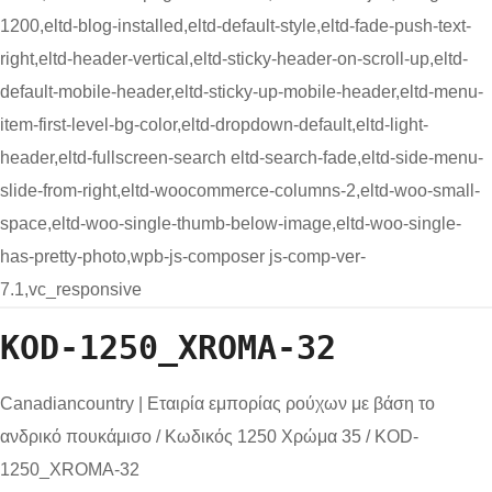
1200,eltd-blog-installed,eltd-default-style,eltd-fade-push-text-
right,eltd-header-vertical,eltd-sticky-header-on-scroll-up,eltd-
default-mobile-header,eltd-sticky-up-mobile-header,eltd-menu-
item-first-level-bg-color,eltd-dropdown-default,eltd-light-
header,eltd-fullscreen-search eltd-search-fade,eltd-side-menu-
slide-from-right,eltd-woocommerce-columns-2,eltd-woo-small-
space,eltd-woo-single-thumb-below-image,eltd-woo-single-
has-pretty-photo,wpb-js-composer js-comp-ver-
7.1,vc_responsive
KOD-1250_XROMA-32
Canadiancountry | Εταιρία εμπορίας ρούχων με βάση το
ανδρικό πουκάμισο
/
Κωδικός 1250 Χρώμα 35
/
KOD-
1250_XROMA-32