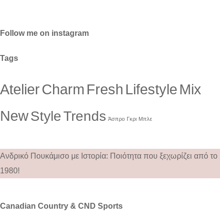
Follow me on instagram
Tags
Atelier
Charm
Fresh
Lifestyle
Mix
New
Style
Trends
Άσπρο
Γκρι
Μπλε
Ανδρικό Πουκάμισο με Ιστορία: Ποιότητα που ξεχωρίζει από το
1980!
Canadian Country & CND Sports