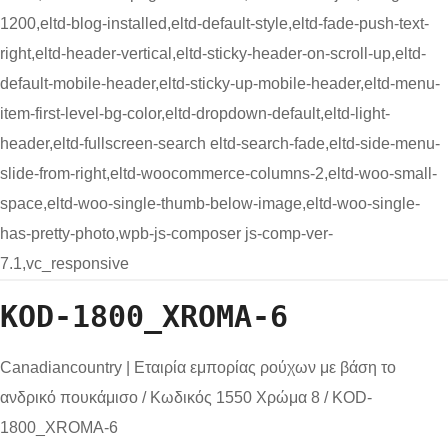
1200,eltd-blog-installed,eltd-default-style,eltd-fade-push-text-
right,eltd-header-vertical,eltd-sticky-header-on-scroll-up,eltd-
default-mobile-header,eltd-sticky-up-mobile-header,eltd-menu-
item-first-level-bg-color,eltd-dropdown-default,eltd-light-
header,eltd-fullscreen-search eltd-search-fade,eltd-side-menu-
slide-from-right,eltd-woocommerce-columns-2,eltd-woo-small-
space,eltd-woo-single-thumb-below-image,eltd-woo-single-
has-pretty-photo,wpb-js-composer js-comp-ver-
7.1,vc_responsive
KOD-1800_XROMA-6
Canadiancountry | Εταιρία εμπορίας ρούχων με βάση το
ανδρικό πουκάμισο
/
Κωδικός 1550 Χρώμα 8
/
KOD-
1800_XROMA-6