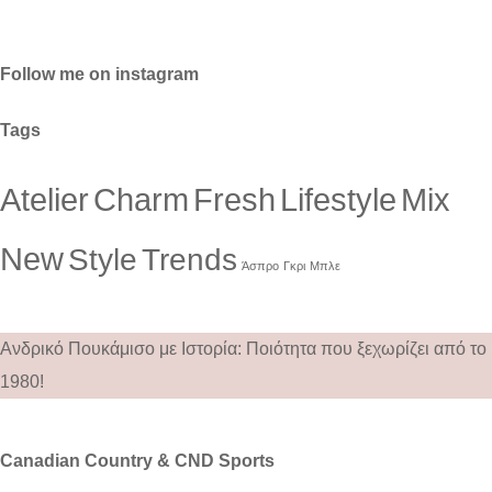
Follow me on instagram
Tags
Atelier
Charm
Fresh
Lifestyle
Mix
New
Style
Trends
Άσπρο
Γκρι
Μπλε
Ανδρικό Πουκάμισο με Ιστορία: Ποιότητα που ξεχωρίζει από το
1980!
Canadian Country & CND Sports