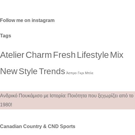
Follow me on instagram
Tags
Atelier
Charm
Fresh
Lifestyle
Mix
New
Style
Trends
Άσπρο
Γκρι
Μπλε
Ανδρικό Πουκάμισο με Ιστορία: Ποιότητα που ξεχωρίζει από το
1980!
Canadian Country & CND Sports