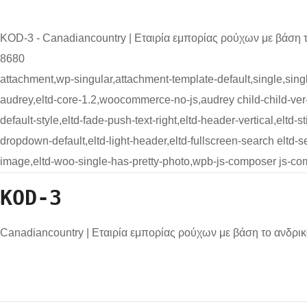
KOD-3 - Canadiancountry | Εταιρία εμπορίας ρούχων με βάση 
8680
attachment,wp-singular,attachment-template-default,single,si
audrey,eltd-core-1.2,woocommerce-no-js,audrey child-child-ver-1
default-style,eltd-fade-push-text-right,eltd-header-vertical,eltd-
dropdown-default,eltd-light-header,eltd-fullscreen-search elt
image,eltd-woo-single-has-pretty-photo,wpb-js-composer js-co
KOD-3
Canadiancountry | Εταιρία εμπορίας ρούχων με βάση το ανδρι