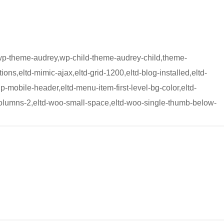
,wp-theme-audrey,wp-child-theme-audrey-child,theme-
ons,eltd-mimic-ajax,eltd-grid-1200,eltd-blog-installed,eltd-
up-mobile-header,eltd-menu-item-first-level-bg-color,eltd-
-columns-2,eltd-woo-small-space,eltd-woo-single-thumb-below-