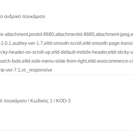
το ανδρικό πουκάμισο
ngle-attachment,postid-8680,attachmentid-8680,attachment-jpeg
.0.1,audrey-ver-1.7,eltd-smooth-scroll,eltd-smooth-page-transiti
sticky-header-on-scroll-up,eltd-default-mobile-header,eltd-sticky-
d-search-fade,eltd-side-menu-slide-from-right,eltd-woocommerce
mp-ver-7.1,vc_responsive
κό πουκάμισο
/
Κωδικός 1
/
KOD-3